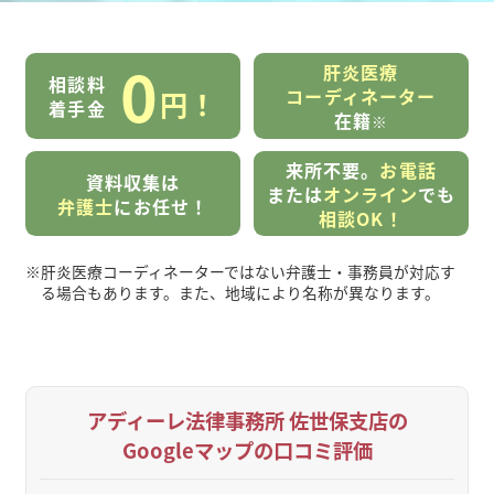
0
肝炎医療
相談料
コーディネーター
円！
着手金
在籍
※
来所不要。
お電話
資料収集は
または
オンライン
でも
弁護士
にお任せ！
相談OK！
※
肝炎医療コーディネーターではない弁護士・事務員が対応す
る場合もあります。また、地域により名称が異なります。
アディーレ法律事務所 佐世保支店の
Googleマップの口コミ評価