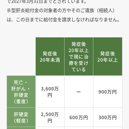
で2027年3月31日までとされています。
Ｂ型肝炎給付金の対象者の方やそのご遺族（相続人）
は、この日までに給付金を請求しなければなりません。
発症後
20年以上
発症後
発症後
で
現に治
20年未満
20年以上
療を受け
ている
死亡・
肝がん・
3,600万
ー
900万円
肝硬変
円
（重度）
肝硬変
2,500万
600万円
300万円
（軽度）
円