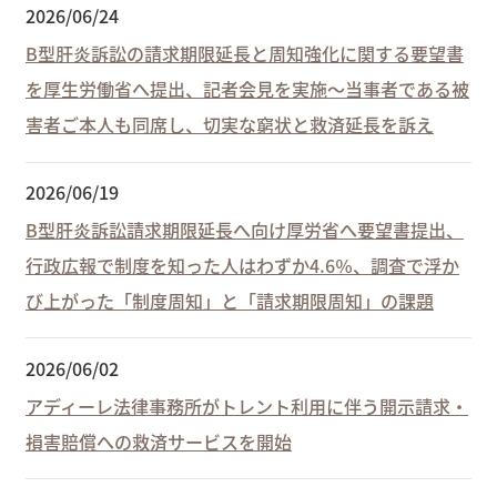
2026/06/24
B型肝炎訴訟の請求期限延長と周知強化に関する要望書
を厚生労働省へ提出、記者会見を実施～当事者である被
害者ご本人も同席し、切実な窮状と救済延長を訴え
2026/06/19
B型肝炎訴訟請求期限延長へ向け厚労省へ要望書提出、
行政広報で制度を知った人はわずか4.6％、調査で浮か
び上がった「制度周知」と「請求期限周知」の課題
2026/06/02
アディーレ法律事務所がトレント利用に伴う開示請求・
損害賠償への救済サービスを開始